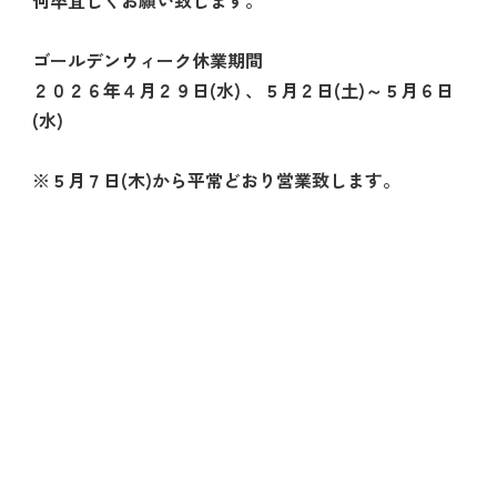
何卒宜しくお願い致します。
ゴールデンウィーク休業期間
２０２６年４月２９日(水) 、５月２日(土)～５月６日
(水)
※５月７日(木)から平常どおり営業致します。
<
2026/8
日
月
火
水
木
金
土
1