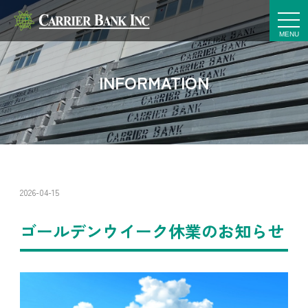
t
o
g
g
l
e
INFORMATION
n
a
v
i
g
a
t
i
o
n
2026-04-15
ゴールデンウイーク休業のお知らせ