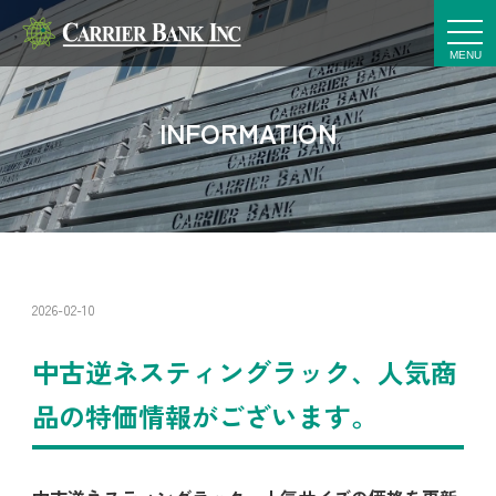
t
o
g
g
l
e
INFORMATION
n
a
v
i
g
a
t
i
o
n
2026-02-10
中古逆ネスティングラック、人気商
品の特価情報がございます。