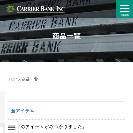
t
o
g
g
l
e
商品一覧
n
a
v
i
g
a
t
i
o
n
TOP
>
商品一覧
全アイテム
Menu
145
件
のアイテムがみつかりました。