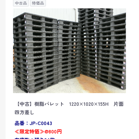
中古品
特価品
【中古】樹脂パレット 1220×1020×155H 片面
四方差し
品番：JP-C0043
≪限定特価≫@800円