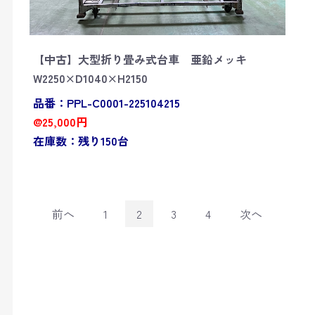
【中古】大型折り畳み式台車 亜鉛メッキ
W2250×D1040×H2150
品番：PPL-C0001-225104215
@25,000円
在庫数：残り150台
前へ
1
2
3
4
次へ